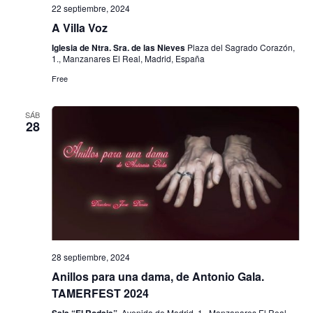
22 septiembre, 2024
s
A Villa Voz
Iglesia de Ntra. Sra. de las Nieves
Plaza del Sagrado Corazón,
1., Manzanares El Real, Madrid, España
Free
SÁB
28
28 septiembre, 2024
Anillos para una dama, de Antonio Gala.
TAMERFEST 2024
Sala “El Rodaje”,
Avenida de Madrid, 1., Manzanares El Real,