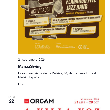
f
i
e
e
s
b
c
t
h
a
ú
a
s
s
.
d
q
e
u
E
21 septiembre, 2024
e
v
ManzaSwing
e
d
Hora Joven
Avda. de La Pedriza, 36, Manzanares El Real,
n
Madrid, España
a
t
Free
y
o
v
DOM
22
i