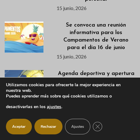
15 junio, 2026
Se convoca una reunión
informativa para los
Campamentos de Verano
para el día 16 de junio
15 junio, 2026
Agenda deportiva y apertura
de pistas para uso libre del 12
Utilizamos cookies para ofrecerte la mejor experiencia en
al 14 de junio
nuestra web.
Puedes aprender más sobre qué cookies utilizamos o
12 junio, 2026
desactivarlas en los
ajustes
.
Ya puedes consultar las
Actividades Culturales para el
CERRAR EL BANNER
Aceptar
Rechazar
Ajustes
próximo curso 2026-2027
11 junio, 2026