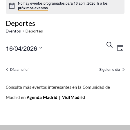
No hay eventos programados para 16 abril, 2026. Ir a los
A
próximos eventos
.
v
i
s
Deportes
o
Eventos
Deportes
N
N
B
16/04/2026
U
D
a
a
S
Í
S
v
C
A
v
A
e
e
Día anterior
Siguiente día
R
e
l
g
e
g
a
Consulta más eventos interesantes en la Comunidad de
c
c
a
Madrid en
Agenda Madrid | VisitMadrid
c
i
c
i
ó
i
o
n
n