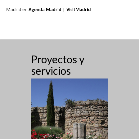
s
Madrid en
Agenda Madrid | VisitMadrid
t
a
s
d
Proyectos y
e
servicios
E
v
e
n
t
o