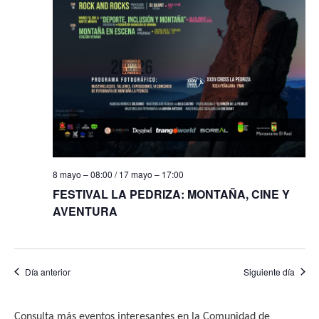
f
i
e
e
s
b
c
t
h
a
ú
a
s
s
.
d
q
e
u
E
8 mayo – 08:00
/
17 mayo – 17:00
e
v
FESTIVAL LA PEDRIZA: MONTAÑA, CINE Y
e
d
AVENTURA
n
a
t
y
o
Día anterior
Siguiente día
v
i
Consulta más eventos interesantes en la Comunidad de