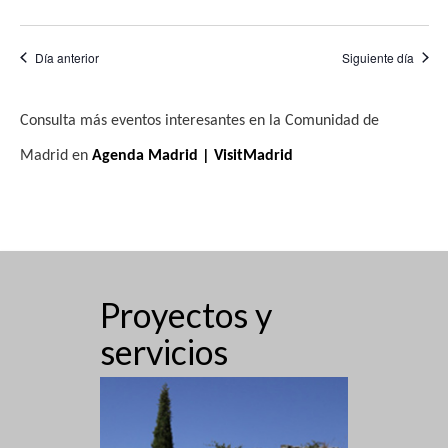
f
i
e
e
s
Día anterior
Siguiente día
b
c
t
h
a
ú
Consulta más eventos interesantes en la Comunidad de
a
s
s
.
d
Madrid en
Agenda Madrid | VisitMadrid
q
e
u
E
e
v
e
d
Proyectos y
n
a
t
servicios
y
o
v
i