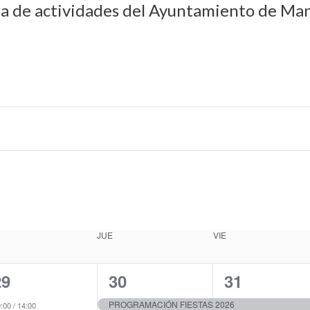
da de actividades del Ayuntamiento de Man
JUE
VIE
1
1
1
29
30
31
e
e
e
PROGRAMACIÓN FIESTAS 2026
9:00
/
14:00