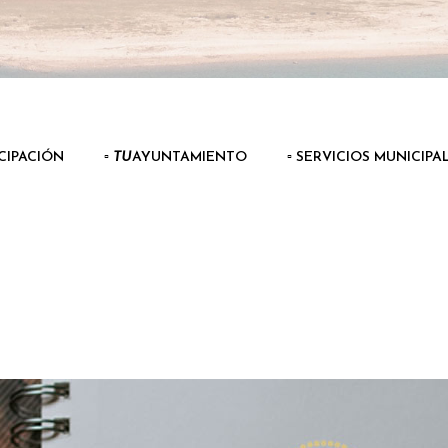
ICIPACIÓN
▫️
TU
AYUNTAMIENTO
▫️ SERVICIOS MUNICIPA