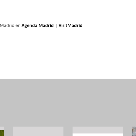
o
e Madrid en
Agenda Madrid | VisitMadrid