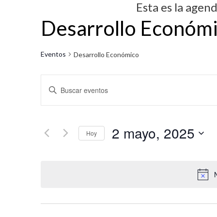
Esta es la agen
Desarrollo Económ
Eventos
Desarrollo Económico
N
I
a
n
v
t
2 mayo, 2025
r
e
Hoy
o
g
S
d
e
a
u
l
c
c
e
i
e
c