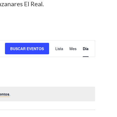
zanares El Real.
N
BUSCAR EVENTOS
Lista
Mes
Día
a
v
e
g
a
c
entos
.
i
ó
n