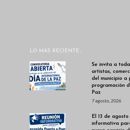
n
a
l
t
a
o
p
s
a
l
LO MÁS RECIENTE…
a
b
Se invita a toda
r
artistas, comerc
del municipio a 
a
programación de
c
Paz
l
7 agosto, 2026
a
v
El 13 de agosto
informativa par
e