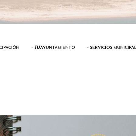
ICIPACIÓN
▫️
TU
AYUNTAMIENTO
▫️ SERVICIOS MUNICIPA