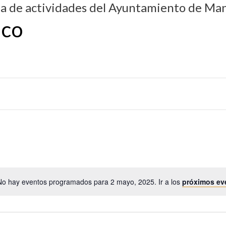
da de actividades del Ayuntamiento de Man
ico
No hay eventos programados para 2 mayo, 2025. Ir a los
próximos ev
A
v
i
s