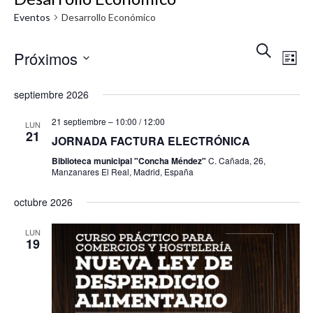
Eventos
Desarrollo Económico
N
N
B
Próximos
U
L
a
a
S
I
S
v
C
S
septiembre 2026
v
A
T
e
e
R
A
21 septiembre – 10:00
/
12:00
e
LUN
l
g
21
JORNADA FACTURA ELECTRÓNICA
e
g
a
Biblioteca municipal "Concha Méndez"
C. Cañada, 26,
c
c
Manzanares El Real, Madrid, España
a
c
i
c
octubre 2026
i
ó
i
o
LUN
n
19
ó
n
d
a
e
n
r
v
d