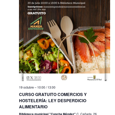
f
i
e
e
s
b
c
t
h
a
ú
a
s
s
.
d
q
e
u
E
e
v
e
d
n
a
t
19 octubre – 10:00
/
13:00
y
CURSO GRATUITO COMERCIOS Y
o
HOSTELERÍA: LEY DESPERDICIO
v
ALIMENTARIO
i
Biblioteca municipal "Concha Méndez"
C. Cañada, 26,