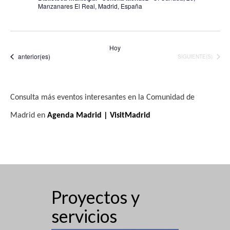
Manzanares El Real, Madrid, España
s
t
Hoy
a
Eventos
anterior(es)
EVENTOS
SIGUIENTE(S)
s
d
Consulta más eventos interesantes en la Comunidad de
e
Madrid en
Agenda Madrid | VisitMadrid
E
v
e
n
Proyectos y
t
servicios
o