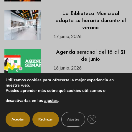
La Biblioteca Municipal
adapta su horario durante el
verano
17 junio, 2026
Agenda semanal del 16 al 21
de junio
16 junio, 2026
Utilizamos cookies para ofrecerte la mejor experiencia en
nuestra web.
Puedes aprender más sobre qué cookies utilizamos o
Descubre en este vídeo el
avance de la primera semana
desactivarlas en los
ajustes
.
de la VI Campaña de
Excavación en el Castillo
CERRAR EL BANNER
Viejo
Aceptar
Rechazar
Ajustes
15 junio, 2026