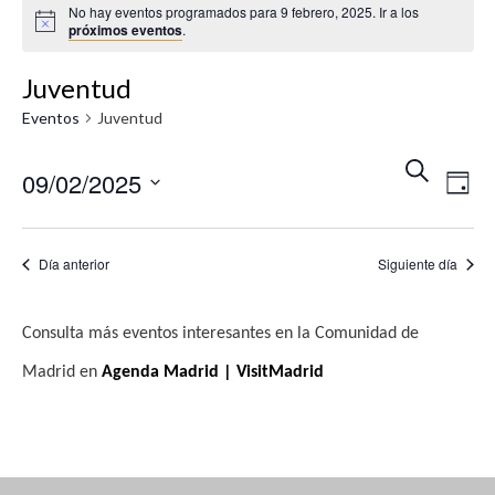
No hay eventos programados para 9 febrero, 2025. Ir a los
A
próximos eventos
.
v
i
s
Juventud
o
Eventos
Juventud
N
N
B
09/02/2025
U
D
a
a
S
Í
S
v
C
A
v
A
e
e
Día anterior
Siguiente día
R
e
l
g
e
g
a
Consulta más eventos interesantes en la Comunidad de
c
c
a
Madrid en
Agenda Madrid | VisitMadrid
c
i
c
i
ó
i
o
n
n