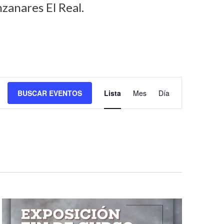
zanares El Real.
N
BUSCAR EVENTOS
Lista
Mes
Día
a
v
e
g
a
c
i
ó
n