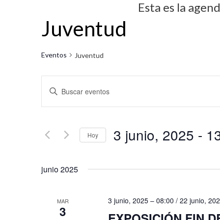
Esta es la agen
Juventud
Eventos
Juventud
N
I
a
n
v
t
3 junio, 2025
 - 
13
r
e
Hoy
o
g
S
d
junio 2025
e
a
u
l
c
c
e
3 junio, 2025 – 08:00
/
22 junio, 20
MAR
i
e
3
c
EXPOSICIÓN FIN D