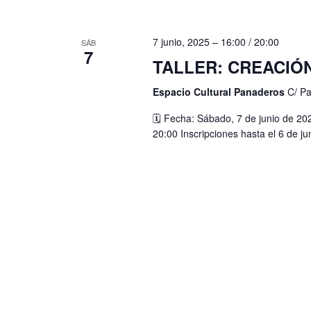
n
a
l
t
7 junio, 2025 – 16:00
/
20:00
SÁB
a
7
o
TALLER: CREACIÓ
p
s
a
Espacio Cultural Panaderos
C/ P
l
🗓 Fecha: Sábado, 7 de junio de 20
a
20:00 Inscripciones hasta el 6 de j
b
r
a
c
l
a
v
e