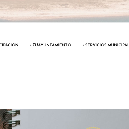
ICIPACIÓN
▫️
TU
AYUNTAMIENTO
▫️ SERVICIOS MUNICIPA