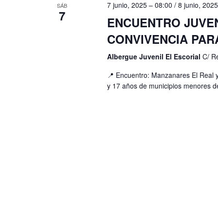
B
y
7 junio, 2025 – 08:00
/
8 junio, 202
SÁB
7
u
ENCUENTRO JUVEN
v
s
CONVIVENCIA PAR
i
c
Albergue Juvenil El Escorial
C/ R
s
a
t
📍 Encuentro: Manzanares El Real y
E
y 17 años de municipios menores de
v
a
e
s
n
d
t
e
o
s
E
p
v
a
e
r