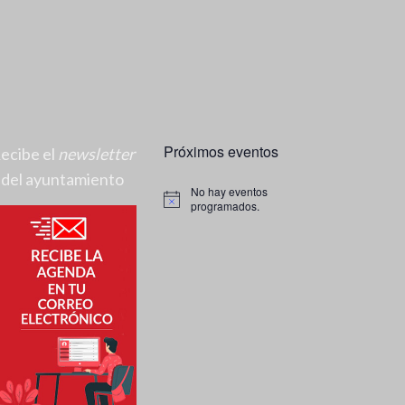
Próximos eventos
ecibe el
newsletter
del ayuntamiento
No hay eventos
A
programados.
v
i
s
o