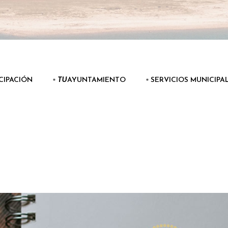
ICIPACIÓN
▫️
TU
AYUNTAMIENTO
▫️ SERVICIOS MUNICIPA