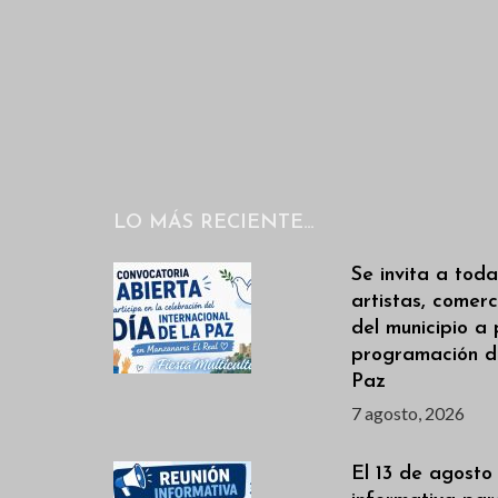
n
a
l
t
a
o
p
s
a
l
a
LO MÁS RECIENTE…
b
r
Se invita a toda
artistas, comerc
a
del municipio a 
c
programación de
l
Paz
a
7 agosto, 2026
v
e
El 13 de agosto