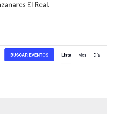
zanares El Real.
N
BUSCAR EVENTOS
Lista
Mes
Día
a
v
e
g
a
c
i
ó
n