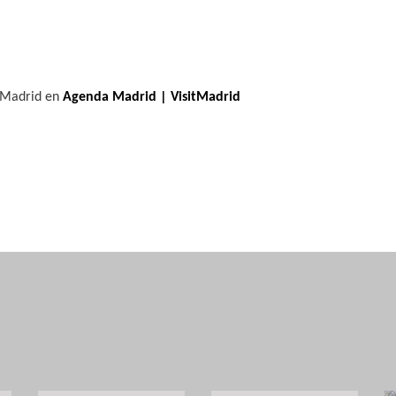
o
e Madrid en
Agenda Madrid | VisitMadrid