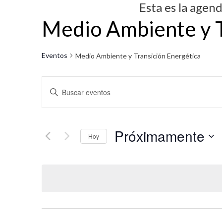
Esta es la agen
Medio Ambiente y T
Eventos
Medio Ambiente y Transición Energética
N
I
a
n
v
t
Próximamente
r
e
Hoy
o
g
S
d
e
a
u
l
c
c
e
i
e
c