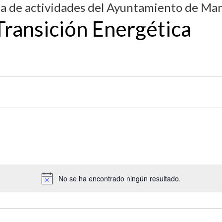
da de actividades del Ayuntamiento de Man
ransición Energética
No se ha encontrado ningún resultado.
A
v
i
s