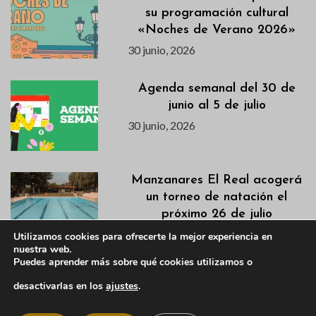
su programación cultural
«Noches de Verano 2026»
30 junio, 2026
Agenda semanal del 30 de
junio al 5 de julio
30 junio, 2026
Manzanares El Real acogerá
un torneo de natación el
próximo 26 de julio
30 junio, 2026
Utilizamos cookies para ofrecerte la mejor experiencia en
nuestra web.
Puedes aprender más sobre qué cookies utilizamos o
Anuncio de la convocatoria de
desactivarlas en los
ajustes
.
Pleno Ordinario del 2 de julio
de 2026