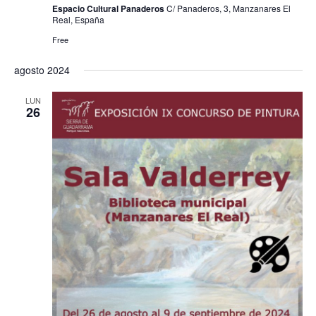
Espacio Cultural Panaderos
C/ Panaderos, 3, Manzanares El
h
a
ú
Real, España
a
s
Free
s
.
d
q
agosto 2024
e
u
E
LUN
26
e
v
e
d
n
a
t
y
o
v
i
s
t