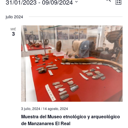
31/01/2023
 - 
09/09/2024
U
L
a
a
S
I
S
v
C
S
julio 2024
v
A
T
e
e
R
A
e
MIÉ
l
g
3
e
g
a
c
c
a
c
i
c
i
ó
i
o
n
ó
n
d
a
e
n
r
v
d
f
i
3 julio, 2024
/
14 agosto, 2024
e
e
Muestra del Museo etnológico y arqueológico
s
de Manzanares El Real
b
c
t