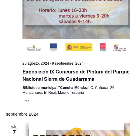
a
s
d
e
E
v
26 agosto, 2024
/
9 septiembre, 2024
Exposición IX Concurso de Pintura del Parque
e
Nacional Sierra de Guadarrama
n
Biblioteca municipal "Concha Méndez"
C. Cañada, 26,
Manzanares El Real, Madrid, España
t
Free
o
septiembre 2024
s
SÁB
7