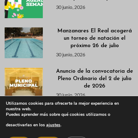
30 junio, 2026
Manzanares El Real acogerá
un torneo de natación el
próximo 26 de julio
30 junio, 2026
Anuncio de la convocatoria de
Pleno Ordinario del 2 de julio
de 2026
30 junio, 2026
Utilizamos cookies para ofrecerte la mejor experiencia en
nuestra web.
La concejalía de Deportes
Puedes aprender más sobre qué cookies utilizamos o
junto con el Yelmo Basket
desactivarlas en los
ajustes
.
Team presentan el Torneo 3×3
2026