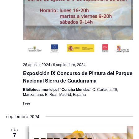
a
s
d
e
E
v
26 agosto, 2024
/
9 septiembre, 2024
Exposición IX Concurso de Pintura del Parque
e
Nacional Sierra de Guadarrama
n
Biblioteca municipal "Concha Méndez"
C. Cañada, 26,
Manzanares El Real, Madrid, España
t
Free
o
septiembre 2024
s
SÁB
7