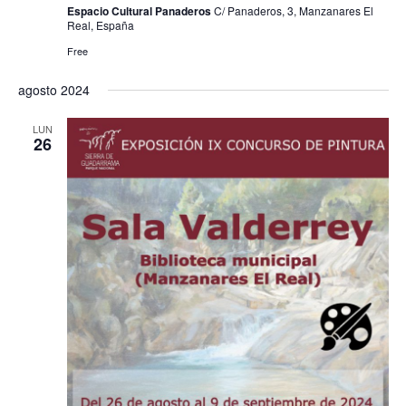
Espacio Cultural Panaderos
C/ Panaderos, 3, Manzanares El
h
a
ú
Real, España
a
s
Free
s
.
d
q
agosto 2024
e
u
E
LUN
26
e
v
e
d
n
a
t
y
o
v
i
s
t