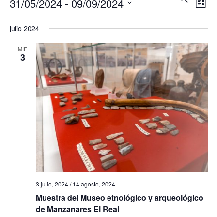
31/05/2024
 - 
09/09/2024
U
L
a
a
S
I
S
v
C
S
julio 2024
v
A
T
e
e
R
A
e
MIÉ
l
g
3
e
g
a
c
c
a
c
i
c
i
ó
i
o
n
ó
n
d
a
e
n
r
v
d
f
i
3 julio, 2024
/
14 agosto, 2024
e
e
Muestra del Museo etnológico y arqueológico
s
de Manzanares El Real
b
c
t