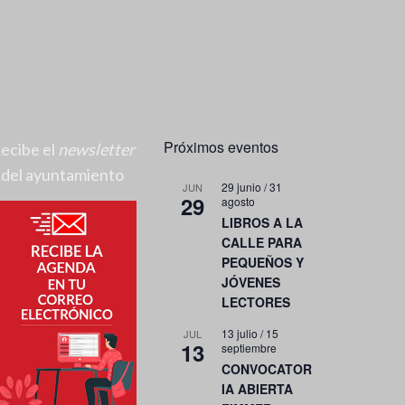
Próximos eventos
ecibe el
newsletter
del ayuntamiento
29 junio
/
31
JUN
29
agosto
LIBROS A LA
CALLE PARA
PEQUEÑOS Y
JÓVENES
LECTORES
13 julio
/
15
JUL
13
septiembre
CONVOCATOR
IA ABIERTA