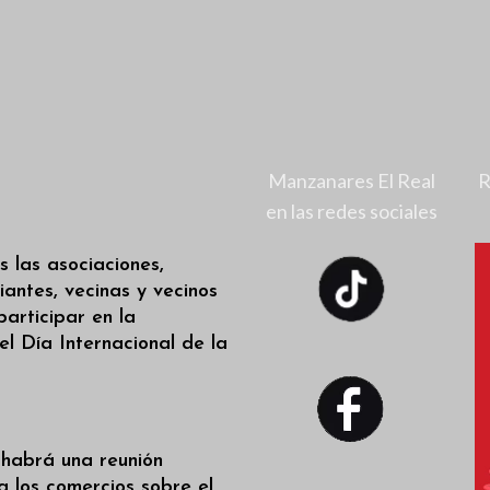
Manzanares El Real
R
en las redes sociales
s las asociaciones,
iantes, vecinas y vecinos
participar en la
l Día Internacional de la
 habrá una reunión
a los comercios sobre el