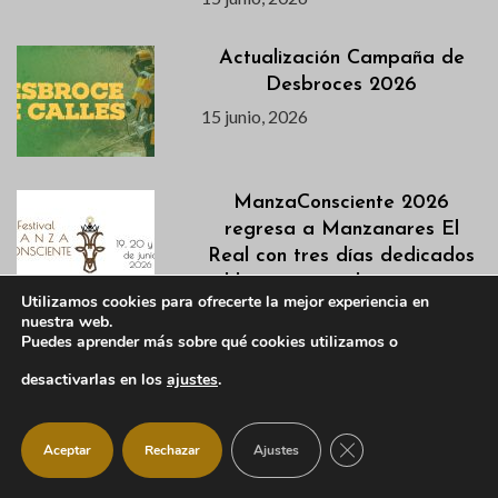
Actualización Campaña de
Desbroces 2026
15 junio, 2026
ManzaConsciente 2026
regresa a Manzanares El
Real con tres días dedicados
al bienestar y el crecimiento
Utilizamos cookies para ofrecerte la mejor experiencia en
personal
nuestra web.
15 junio, 2026
Puedes aprender más sobre qué cookies utilizamos o
desactivarlas en los
ajustes
.
Se convoca una reunión
informativa para los
CERRAR EL BANNER
Aceptar
Rechazar
Ajustes
Campamentos de Verano
para el día 16 de junio