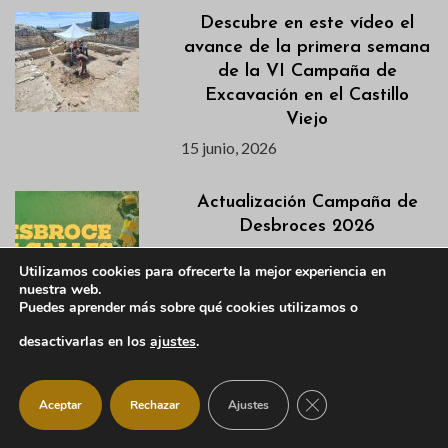
Descubre en este vídeo el
avance de la primera semana
de la VI Campaña de
Excavación en el Castillo
Viejo
15 junio, 2026
Actualización Campaña de
Desbroces 2026
15 junio, 2026
Utilizamos cookies para ofrecerte la mejor experiencia en
nuestra web.
Puedes aprender más sobre qué cookies utilizamos o
ManzaConsciente 2026
desactivarlas en los
ajustes
.
regresa a Manzanares El
Real con tres días dedicados
CERRAR EL BANNER
al bienestar y el crecimiento
Aceptar
Rechazar
Ajustes
personal