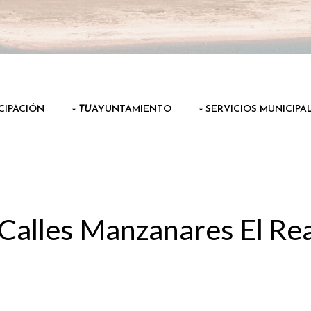
ICIPACIÓN
▫️
TU
AYUNTAMIENTO
▫️ SERVICIOS MUNICIPA
 Calles Manzanares El Rea