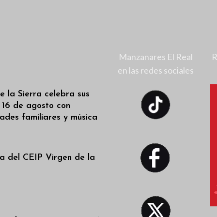
Manzanares El Real
R
en las redes sociales
 la Sierra celebra sus
l 16 de agosto con
dades familiares y música
a del CEIP Virgen de la