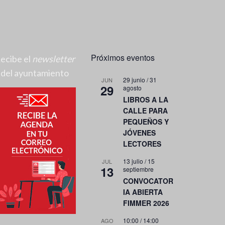
Próximos eventos
ecibe el
newsletter
del ayuntamiento
29 junio
/
31
JUN
29
agosto
LIBROS A LA
CALLE PARA
PEQUEÑOS Y
JÓVENES
LECTORES
13 julio
/
15
JUL
13
septiembre
CONVOCATOR
IA ABIERTA
FIMMER 2026
10:00
/
14:00
AGO