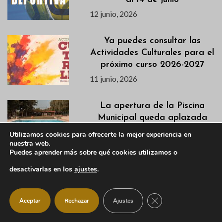
12 junio, 2026
Ya puedes consultar las
Actividades Culturales para el
próximo curso 2026-2027
11 junio, 2026
La apertura de la Piscina
Municipal queda aplazada
temporalmente por una
Utilizamos cookies para ofrecerte la mejor experiencia en
incidencia técnica
nuestra web.
Puedes aprender más sobre qué cookies utilizamos o
11 junio, 2026
desactivarlas en los
ajustes
.
Aumentan los controles para
proteger los espacios
CERRAR EL BANNER
Aceptar
Rechazar
Ajustes
naturales
11 junio, 2026