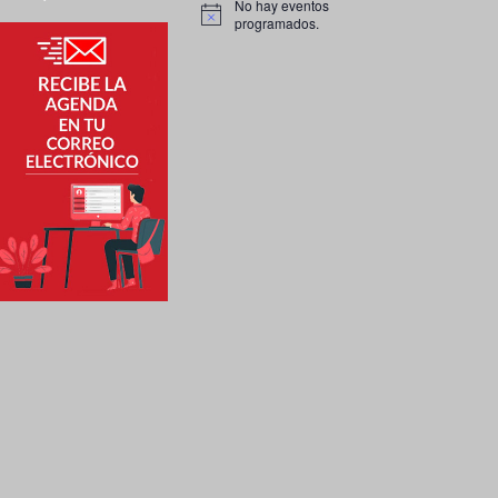
No hay eventos
A
programados.
v
i
s
o