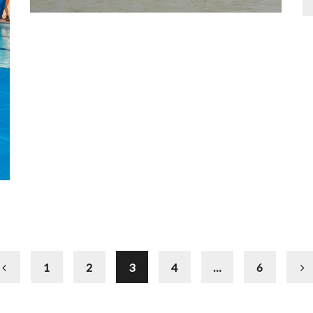
1
2
3
4
…
6