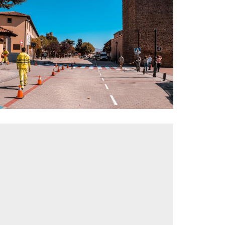
Operación Asfalto
rehabilitará parte de 28
calles del municipio del
2022
Actualidad
Comunicación
,
,
Infraestructuras
,
Mantenimiento Red Viaria E
Instalaciones
13 octubre, 2022
Nuevo corte de agua
programado por mejoras
en la red que afectan a
propiedades de las calles
Portillo de Madrid y
Cercados
Ayuntamiento
Infraestructuras
,