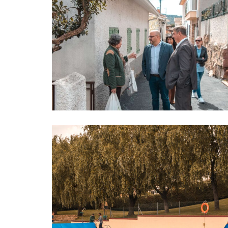
El viceconsejero de
Administración Local y
Digitalización de la CAM
visita los trabajos de
asfaltado llevados a
cabo por el
Ayuntamiento de
Manzanares El Real
Infraestructuras
Urbanismo
,
23 marzo, 2023
Abrigamos las aguas de