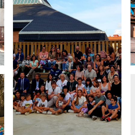
El Colegio ‘Los Abetos’
de Manzanares El Real
recibe el XIV premio
«Magisterio
Infraestructuras
17 octubre, 2022