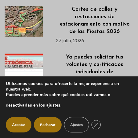
Cortes de calles y
restricciones de
estacionamiento con motivo
de las Fiestas 2026
27 julio, 2026
Ya puedes solicitar tus
volantes y certificados
individuales de
empadronamiento desde la
Utilizamos cookies para ofrecerte la mejor experiencia en
Sede Electrónica
nuestra web.
Puedes aprender más sobre qué cookies utilizamos o
27 julio, 2026
desactivarlas en los
ajustes
.
Agenda fin de semana del 24
al 26 de julio
CERRAR EL BANNER
Aceptar
Rechazar
Ajustes
24 julio, 2026