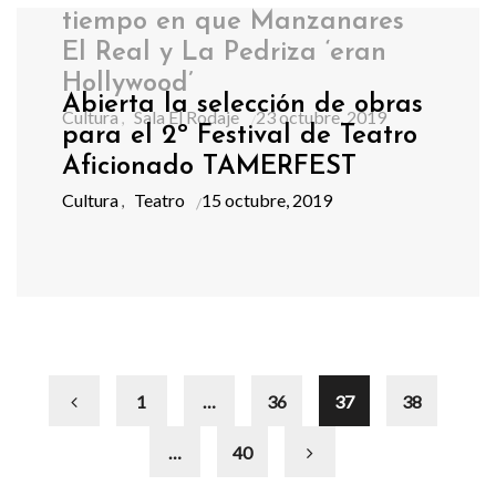
tiempo en que Manzanares
El Real y La Pedriza ‘eran
Hollywood’
Abierta la selección de obras
Cultura
Sala El Rodaje
23 octubre, 2019
,
para el 2º Festival de Teatro
Aficionado TAMERFEST
Cultura
Teatro
15 octubre, 2019
,
1
…
36
37
38
…
40