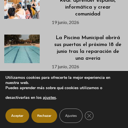
Real: aprender español,
informática y crear
comunidad
19 junio, 2026
La Piscina Municipal abrirá
sus puertas el próximo 18 de
junio tras la reparación de
una avería
17 junio, 2026
Utilizamos cookies para ofrecerte la mejor experiencia en
Publicados los listados de
nuestra web.
Puedes aprender más sobre qué cookies utilizamos o
admitidas/os para los cursos
de natación de los
desactivarlas en los
ajustes
.
campamentos de verano
17 junio, 2026
CERRAR EL BANNER
Aceptar
Rechazar
Ajustes
Programación Noche de San