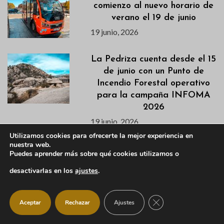
comienzo al nuevo horario de
verano el 19 de junio
19 junio, 2026
La Pedriza cuenta desde el 15
de junio con un Punto de
Incendio Forestal operativo
para la campaña INFOMA
2026
19 junio, 2026
Utilizamos cookies para ofrecerte la mejor experiencia en
nuestra web.
El CEPA de Manzanares El
Puedes aprender más sobre qué cookies utilizamos o
Real: aprender español,
desactivarlas en los
ajustes
.
informática y crear
comunidad
19 junio, 2026
CERRAR EL BANNER
Aceptar
Rechazar
Ajustes