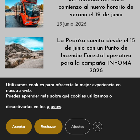
comienzo al nuevo horario de
verano el 19 de junio
19 junio, 2026
La Pedriza cuenta desde el 15
de junio con un Punto de
Incendio Forestal operativo
para la campaña INFOMA
2026
19 junio, 2026
Utilizamos cookies para ofrecerte la mejor experiencia en
nuestra web.
Puedes aprender más sobre qué cookies utilizamos o
El CEPA de Manzanares El
Real: aprender español,
desactivarlas en los
ajustes
.
informática y crear
comunidad
CERRAR EL BANNER
Aceptar
Rechazar
Ajustes
19 junio, 2026