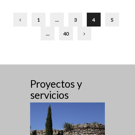
1
…
3
4
5
…
40
Proyectos y
servicios