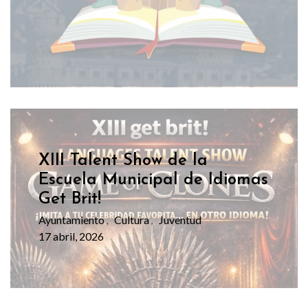
XIII Talent Show de la
Escuela Municipal de Idiomas
Get Brit!
Ayuntamiento
Cultura
Juventud
,
,
17 abril, 2026