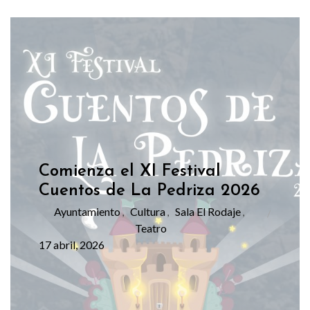
Comienza el XI Festival
Cuentos de La Pedriza 2026
Ayuntamiento
Cultura
Sala El Rodaje
,
,
,
Teatro
17 abril, 2026