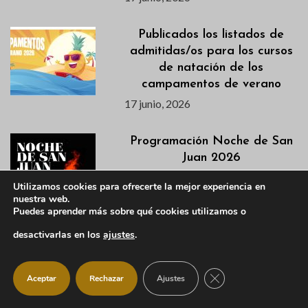
Publicados los listados de
admitidas/os para los cursos
de natación de los
campamentos de verano
17 junio, 2026
Programación Noche de San
Juan 2026
17 junio, 2026
Utilizamos cookies para ofrecerte la mejor experiencia en
nuestra web.
Puedes aprender más sobre qué cookies utilizamos o
La Biblioteca Municipal
desactivarlas en los
ajustes
.
adapta su horario durante el
verano
CERRAR EL BANNER
Aceptar
Rechazar
Ajustes
17 junio, 2026