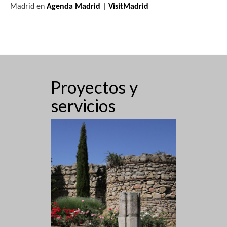
Madrid en
Agenda Madrid | VisitMadrid
s
t
a
s
Proyectos y
d
servicios
e
E
v
e
n
t
o