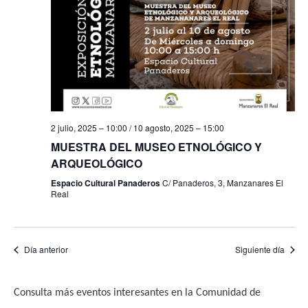
f
i
e
e
s
b
c
t
h
a
ú
a
s
s
.
d
q
2 julio, 2025 – 10:00
/
10 agosto, 2025 – 15:00
e
u
MUESTRA DEL MUSEO ETNOLÓGICO Y
E
ARQUEOLÓGICO
e
v
Espacio Cultural Panaderos
C/ Panaderos, 3, Manzanares El
e
Real
d
n
a
t
y
Día anterior
Siguiente día
o
v
Consulta más eventos interesantes en la Comunidad de
i