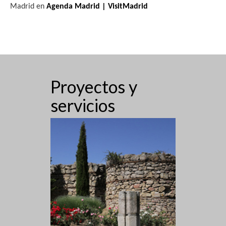
Madrid en
Agenda Madrid | VisitMadrid
s
t
a
s
Proyectos y
d
servicios
e
E
v
e
n
t
o