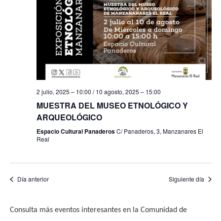
f
i
e
e
s
b
c
t
h
a
ú
a
s
s
.
d
q
2 julio, 2025 – 10:00
/
10 agosto, 2025 – 15:00
e
u
MUESTRA DEL MUSEO ETNOLÓGICO Y
E
ARQUEOLÓGICO
e
v
Espacio Cultural Panaderos
C/ Panaderos, 3, Manzanares El
e
Real
d
n
a
t
y
Día anterior
Siguiente día
o
v
Consulta más eventos interesantes en la Comunidad de
i