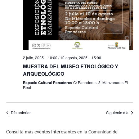
f
i
e
e
s
b
c
t
h
a
ú
a
s
s
.
d
q
2 julio, 2025 – 10:00
/
10 agosto, 2025 – 15:00
e
u
MUESTRA DEL MUSEO ETNOLÓGICO Y
E
ARQUEOLÓGICO
e
v
Espacio Cultural Panaderos
C/ Panaderos, 3, Manzanares El
e
Real
d
n
a
t
y
Día anterior
Siguiente día
o
v
Consulta más eventos interesantes en la Comunidad de
i