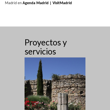
Madrid en
Agenda Madrid | VisitMadrid
s
t
a
s
Proyectos y
d
servicios
e
E
v
e
n
t
o