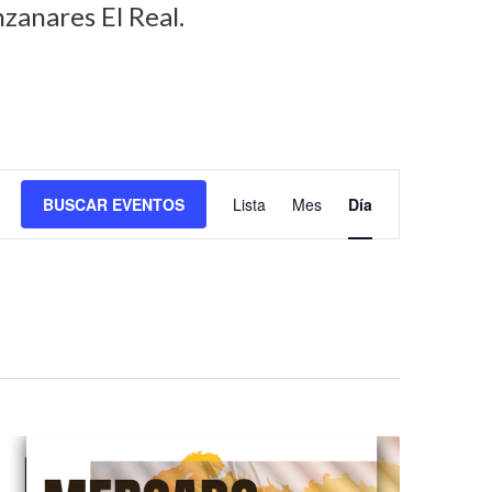
zanares El Real.
N
BUSCAR EVENTOS
Lista
Mes
Día
a
v
e
g
a
c
i
ó
n