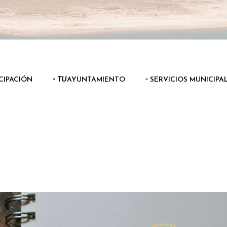
ICIPACIÓN
▫️
TU
AYUNTAMIENTO
▫️ SERVICIOS MUNICIPA