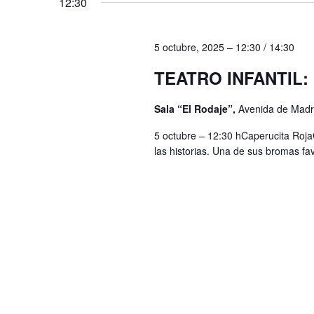
12:30
B
y
u
v
s
5 octubre, 2025 – 12:30
/
14:30
i
c
TEATRO INFANTIL:
s
a
t
E
Sala “El Rodaje”,
Avenida de Madri
v
a
5 octubre – 12:30 hCaperucita Roj
e
las historias. Una de sus bromas favo
s
n
d
t
e
o
s
E
p
v
a
e
r