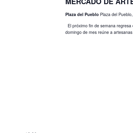
MERCADO DE ART
l
ó
c
a
i
n
Plaza del Pueblo
Plaza del Pueblo
p
o
d
El próximo fin de semana regresa 
a
n
domingo de mes reúne a artesanas y
e
l
a
a
b
r
b
ú
f
r
e
s
a
c
q
c
h
l
u
a
a
e
.
v
d
e
a
.