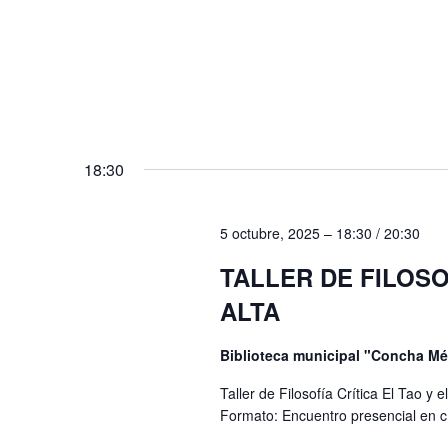
n
a
l
t
a
o
p
s
a
l
18:30
a
b
5 octubre, 2025 – 18:30
/
20:30
r
TALLER DE FILOSO
a
ALTA
c
l
Biblioteca municipal "Concha M
a
Taller de Filosofía Crítica El Tao y 
v
Formato: Encuentro presencial en 
e