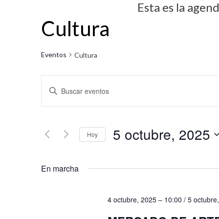
Esta es la agen
Cultura
Eventos
Cultura
N
I
a
n
v
t
5 octubre, 2025
r
e
Hoy
o
g
S
d
En marcha
e
a
u
l
c
c
e
4 octubre, 2025 – 10:00
/
5 octubre
i
e
c