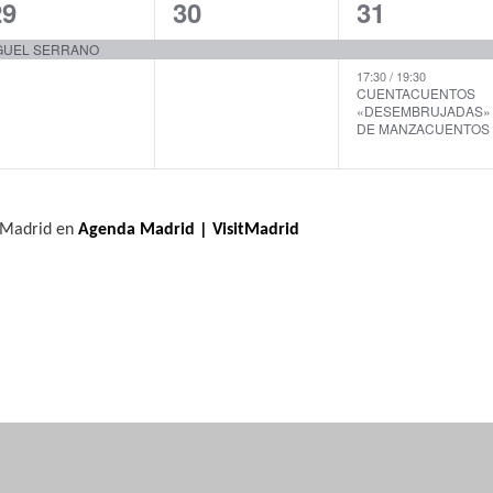
1
1
2
29
30
31
e
e
e
IGUEL SERRANO
v
v
v
17:30
/
19:30
CUENTACUENTOS
«DESEMBRUJADAS»
e
e
e
DE MANZACUENTOS
n
n
n
t
t
o
o
o
e Madrid en
Agenda Madrid | VisitMadrid
,
s
,