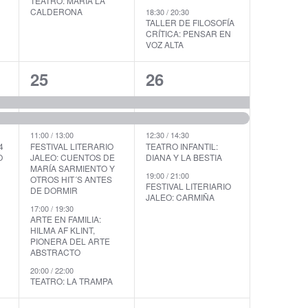
TEATRO: MARÍA LA
o
CALDERONA
18:30
/
20:30
n
n
TALLER DE FILOSOFÍA
CRÍTICA: PENSAR EN
t
t
VOZ ALTA
o
o
5
4
25
26
s
s
e
e
,
,
v
v
11:00
/
13:00
12:30
/
14:30
e
e
4
FESTIVAL LITERARIO
TEATRO INFANTIL:
O
JALEO: CUENTOS DE
DIANA Y LA BESTIA
n
n
MARÍA SARMIENTO Y
19:00
/
21:00
OTROS HIT´S ANTES
FESTIVAL LITERIARIO
t
t
DE DORMIR
JALEO: CARMIÑA
17:00
/
19:30
o
o
ARTE EN FAMILIA:
HILMA AF KLINT,
s
s
PIONERA DEL ARTE
ABSTRACTO
,
,
20:00
/
22:00
TEATRO: LA TRAMPA