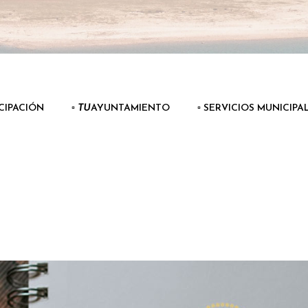
ICIPACIÓN
▫️
TU
AYUNTAMIENTO
▫️ SERVICIOS MUNICIPA