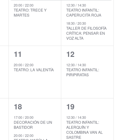
d
v
v
20:00
/
22:00
12:30
/
14:30
TEATRO: TRECE Y
TEATRO INFANTIL:
e
MARTES
CAPERUCITA ROJA
e
e
v
18:30
/
20:30
n
n
TALLER DE FILOSOFÍA
i
CRÍTICA: PENSAR EN
t
t
VOZ ALTA
s
o
o
t
1
1
11
12
s
s
a
e
e
20:00
/
22:00
12:30
/
14:30
,
,
s
TEATRO: LA VALENTÍA
TEATRO INFANTIL:
v
v
PIRIPIRATAS
d
e
e
e
n
n
E
2
2
18
19
t
t
v
e
e
o
o
e
17:00
/
20:00
12:30
/
14:30
DECORACIÓN DE UN
TEATRO INFANTIL:
v
v
,
,
n
BASTIDOR
ALERQUÍN Y
COLOMBINA VAN AL
t
e
e
20:00
/
22:00
SASTRE