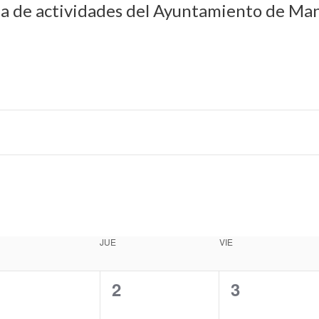
da de actividades del Ayuntamiento de Man
JUE
VIE
0
0
0
1
2
3
e
e
e