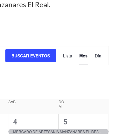
zanares El Real.
N
BUSCAR EVENTOS
Lista
Mes
Día
a
v
e
g
a
SÁB
DO
c
M
i
2
3
4
5
ó
e
e
n
MERCADO DE ARTESANÍA MANZANARES EL REAL