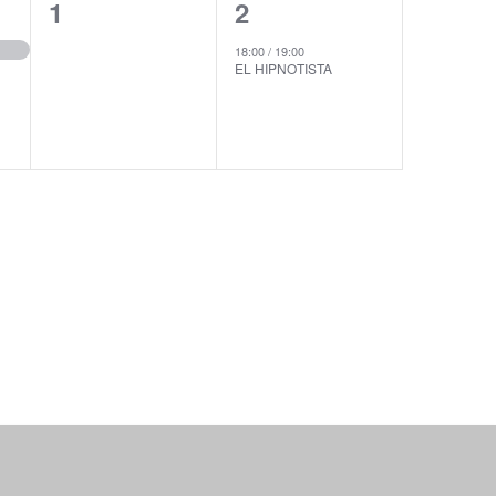
0
1
1
2
e
e
18:00
/
19:00
EL HIPNOTISTA
v
v
e
e
n
n
t
t
o
o
s
,
,