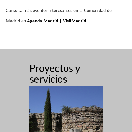
s
Consulta más eventos interesantes en la Comunidad de
t
Madrid en
Agenda Madrid | VisitMadrid
a
s
d
e
Proyectos y
E
servicios
v
e
n
t
o