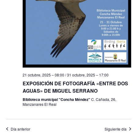
f
i
e
e
s
b
c
t
h
a
ú
a
s
s
.
d
q
e
u
E
21 octubre, 2025 – 08:00
/
31 octubre, 2025 – 17:00
e
v
EXPOSICIÓN DE FOTOGRAFÍA «ENTRE DOS
e
d
AGUAS» DE MIGUEL SERRANO
n
a
Biblioteca municipal "Concha Méndez"
C. Cañada, 26,
t
Manzanares El Real
y
o
v
Día anterior
Siguiente día
i