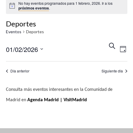
No hay eventos programados para 1 febrero, 2026. Ir a los
A
próximos eventos
.
v
i
s
Deportes
o
Eventos
Deportes
N
N
B
01/02/2026
U
D
a
a
S
Í
S
v
C
A
v
A
e
e
Día anterior
Siguiente día
R
e
l
g
e
g
a
Consulta más eventos interesantes en la Comunidad de
c
c
a
Madrid en
Agenda Madrid | VisitMadrid
c
i
c
i
ó
i
o
n
n