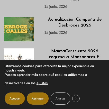
15 junio, 2026
Actualización Campaña de
Desbroces 2026
15 junio, 2026
ManzaConsciente 2026
regresa a Manzanares El
Real con tres días dedicados
Utilizamos cookies para ofrecerte la mejor experiencia en
al bienestar y el crecimiento
nuestra web.
personal
Puedes aprender más sobre qué cookies utilizamos o
15 junio, 2026
desactivarlas en los
ajustes
.
Se convoca una reunión
CERRAR EL BANNER
Aceptar
Rechazar
Ajustes
informativa para los
Campamentos de Verano