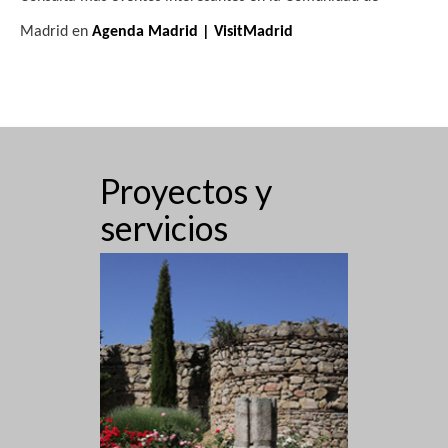
s
Madrid en
Agenda Madrid | VisitMadrid
t
a
s
d
Proyectos y
e
servicios
E
v
e
n
t
o