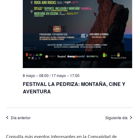
f
i
e
e
s
b
c
t
h
a
ú
a
s
s
.
d
q
e
u
E
8 mayo – 08:00
/
17 mayo – 17:00
e
v
FESTIVAL LA PEDRIZA: MONTAÑA, CINE Y
e
d
AVENTURA
n
a
t
y
o
Día anterior
Siguiente día
v
i
Consulta más eventos interesantes en la Comunidad de