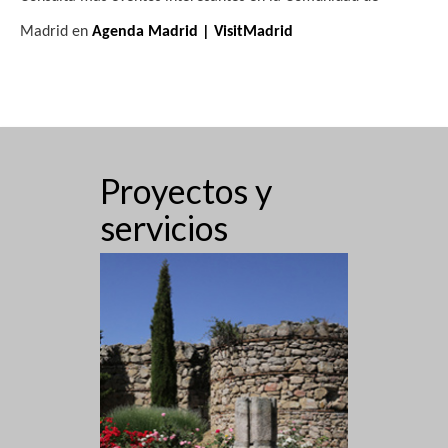
s
Madrid en
Agenda Madrid | VisitMadrid
t
a
s
d
Proyectos y
e
servicios
E
v
e
n
t
o