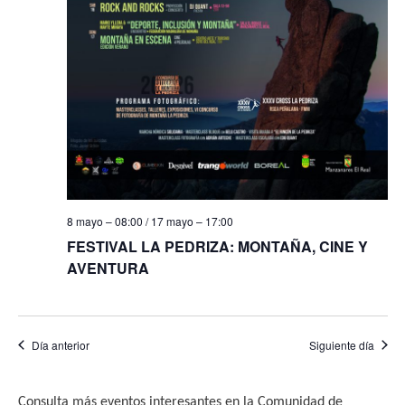
f
i
e
e
s
b
c
t
h
a
ú
a
s
s
.
d
q
e
u
E
8 mayo – 08:00
/
17 mayo – 17:00
e
v
FESTIVAL LA PEDRIZA: MONTAÑA, CINE Y
e
d
AVENTURA
n
a
t
y
o
Día anterior
Siguiente día
v
i
Consulta más eventos interesantes en la Comunidad de