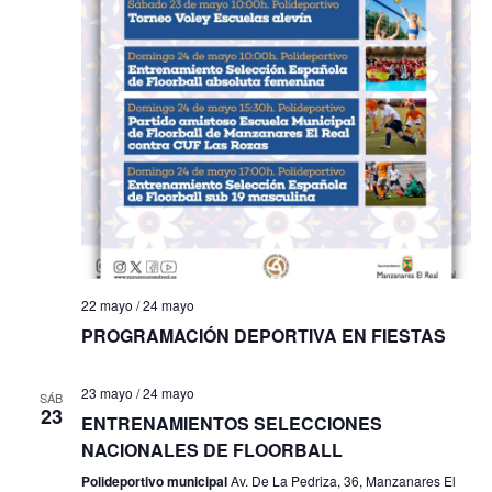
s
t
a
s
d
e
E
22 mayo
/
24 mayo
v
PROGRAMACIÓN DEPORTIVA EN FIESTAS
e
n
23 mayo
/
24 mayo
SÁB
23
ENTRENAMIENTOS SELECCIONES
t
NACIONALES DE FLOORBALL
o
Polideportivo municipal
Av. De La Pedriza, 36, Manzanares El