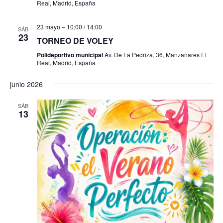
Real, Madrid, España
s
23 mayo – 10:00
/
14:00
SÁB
23
TORNEO DE VOLEY
Polideportivo municipal
Av. De La Pedriza, 36, Manzanares El
Real, Madrid, España
junio 2026
SÁB
13