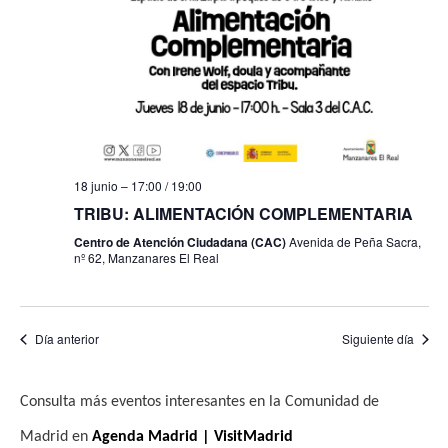
f
i
e
e
s
b
c
t
h
a
ú
a
s
s
.
d
q
18 junio – 17:00
/
19:00
e
u
TRIBU: ALIMENTACIÓN COMPLEMENTARIA
E
Centro de Atención Ciudadana (CAC)
Avenida de Peña Sacra,
e
v
nº 62, Manzanares El Real
e
d
n
a
t
Día anterior
Siguiente día
y
o
v
Consulta más eventos interesantes en la Comunidad de
i
Madrid en
Agenda Madrid | VisitMadrid