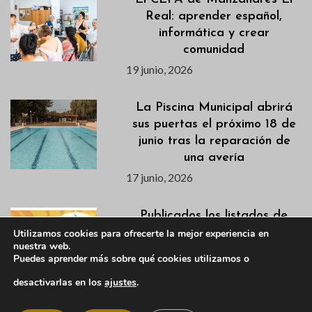
Real: aprender español,
informática y crear
comunidad
19 junio, 2026
La Piscina Municipal abrirá
sus puertas el próximo 18 de
junio tras la reparación de
una avería
17 junio, 2026
Publicados los listados de
admitidas/os para los cursos
Utilizamos cookies para ofrecerte la mejor experiencia en
nuestra web.
de natación de los
Puedes aprender más sobre qué cookies utilizamos o
campamentos de verano
desactivarlas en los
ajustes
.
17 junio, 2026