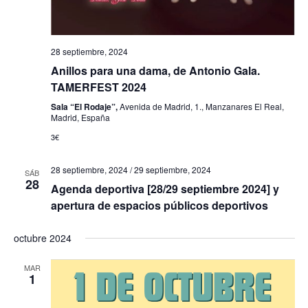
a
s
28 septiembre, 2024
d
Anillos para una dama, de Antonio Gala.
TAMERFEST 2024
e
Sala “El Rodaje”,
Avenida de Madrid, 1., Manzanares El Real,
E
Madrid, España
3€
v
e
28 septiembre, 2024
/
29 septiembre, 2024
SÁB
28
Agenda deportiva [28/29 septiembre 2024] y
n
apertura de espacios públicos deportivos
t
octubre 2024
o
s
MAR
1