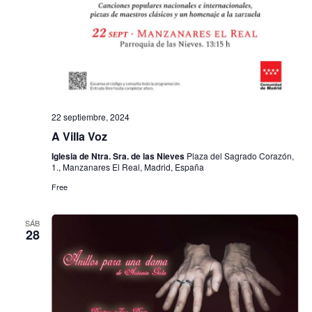
h
a
ú
a
s
s
.
d
q
e
u
E
22 septiembre, 2024
e
v
A Villa Voz
e
d
Iglesia de Ntra. Sra. de las Nieves
Plaza del Sagrado Corazón,
n
1., Manzanares El Real, Madrid, España
a
t
Free
y
o
v
SÁB
28
i
s
t