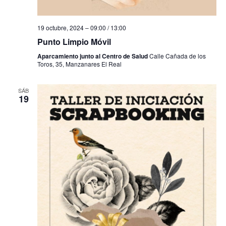
a
s
19 octubre, 2024 – 09:00
/
13:00
Punto Limpio Móvil
d
Aparcamiento junto al Centro de Salud
Calle Cañada de los
Toros, 35, Manzanares El Real
e
E
SÁB
19
v
e
n
t
o
s