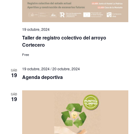
h
a
ú
a
s
s
.
d
q
19 octubre, 2024
e
Taller de registro colectivo del arroyo
u
E
Cortecero
e
v
Free
e
d
n
19 octubre, 2024
/
20 octubre, 2024
SÁB
a
19
Agenda deportiva
t
y
o
SÁB
v
19
i
s
t