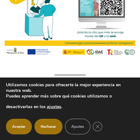
Utilizamos cookies para ofrecerte la mejor experiencia en
nuestra web.
Puedes aprender más sobre qué cookies utilizamos o
ÚLTIMAS NOTICIAS
desactivarlas en los
ajustes
.
Se invita a todas las asociaciones, artistas,
CERRAR EL BANNER
Aceptar
Rechazar
Ajustes
comerciantes, vecinas y vecinos del municipio a
participar en la programación del Día Internacional de