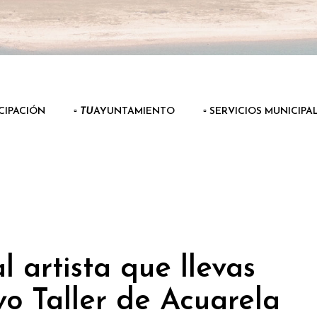
ICIPACIÓN
▫️
TU
AYUNTAMIENTO
▫️ SERVICIOS MUNICIPA
l artista que llevas
vo Taller de Acuarela