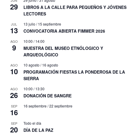
29 junio
/
31 agosto
JUN
29
LIBROS A LA CALLE PARA PEQUEÑOS Y JÓVENES
LECTORES
13 julio
/
15 septiembre
JUL
13
CONVOCATORIA ABIERTA FIMMER 2026
10:00
/
14:00
AGO
9
MUESTRA DEL MUSEO ETNÓLOGICO Y
ARQUEOLÓGICO
10 agosto
/
16 agosto
AGO
10
PROGRAMACIÓN FIESTAS LA PONDEROSA DE LA
SIERRA
10:00
/
13:30
AGO
26
DONACIÓN DE SANGRE
16 septiembre
/
22 septiembre
SEP
16
Todo el día
SEP
20
DÍA DE LA PAZ