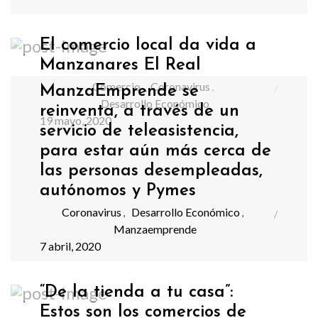
El comercio local da vida a
Manzanares El Real
Comercio
Coronavirus
,
,
ManzaEmprende se
Desarrollo Económico
reinventa, a través de un
19 mayo, 2020
servicio de teleasistencia,
para estar aún más cerca de
las personas desempleadas,
autónomos y Pymes
Coronavirus
Desarrollo Económico
,
,
Manzaemprende
7 abril, 2020
“De la tienda a tu casa”:
Estos son los comercios de