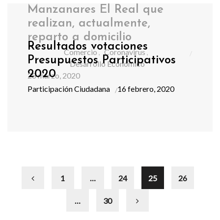
Manzanares El Real que
realizan, actualmente,
reparto a domicilio
Resultados votaciones
Comercio
Coronavirus
,
,
Presupuestos Participativos
Desarrollo Económico
2020
28 marzo, 2020
Participación Ciudadana
16 febrero, 2020
1
…
24
25
26
…
30