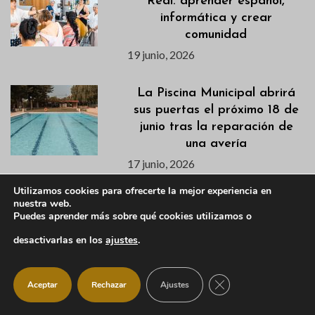
Real: aprender español,
informática y crear
comunidad
19 junio, 2026
La Piscina Municipal abrirá
sus puertas el próximo 18 de
junio tras la reparación de
una avería
17 junio, 2026
Utilizamos cookies para ofrecerte la mejor experiencia en
Publicados los listados de
nuestra web.
Puedes aprender más sobre qué cookies utilizamos o
admitidas/os para los cursos
de natación de los
desactivarlas en los
ajustes
.
campamentos de verano
17 junio, 2026
CERRAR EL BANNER
Aceptar
Rechazar
Ajustes
Programación Noche de San