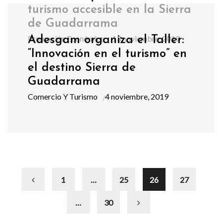
turismo accesible en la Sierra
de Guadarrama
Promoción Económica
13 noviembre, 2019
Adesgam organiza el Taller:
“Innovación en el turismo” en
el destino Sierra de
Guadarrama
Comercio Y Turismo
4 noviembre, 2019
1
…
25
26
27
…
30