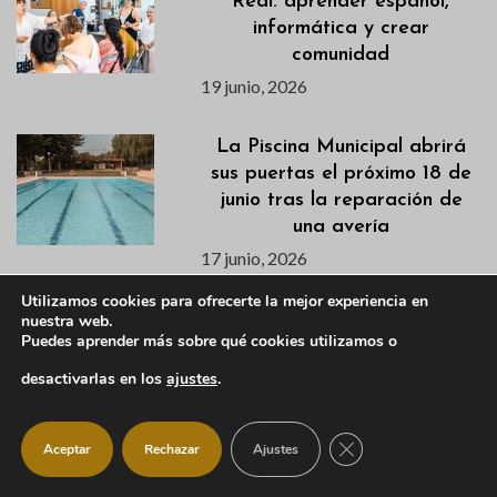
Real: aprender español,
informática y crear
comunidad
19 junio, 2026
La Piscina Municipal abrirá
sus puertas el próximo 18 de
junio tras la reparación de
una avería
17 junio, 2026
Utilizamos cookies para ofrecerte la mejor experiencia en
Publicados los listados de
nuestra web.
Puedes aprender más sobre qué cookies utilizamos o
admitidas/os para los cursos
de natación de los
desactivarlas en los
ajustes
.
campamentos de verano
17 junio, 2026
CERRAR EL BANNER
Aceptar
Rechazar
Ajustes
Programación Noche de San