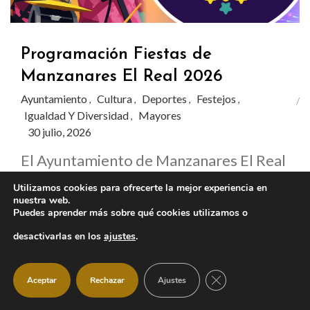
Programación Fiestas de
Manzanares El Real 2026
Ayuntamiento
Cultura
Deportes
Festejos
,
,
,
,
Igualdad Y Diversidad
Mayores
,
30 julio, 2026
El Ayuntamiento de Manzanares El Real
presenta la programación oficial de las
Utilizamos cookies para ofrecerte la mejor experiencia en
nuestra web.
Fiestas 2026, que se celebrarán del
Puedes aprender más sobre qué cookies utilizamos o
jueves 30 de julio al lunes 3 de agosto con
desactivarlas en los
ajustes
.
actividades para todas las edades,
CERRAR EL BANNER
Aceptar
Rechazar
Ajustes
conciertos, charangas, eventos infantiles
y las tradiciones más esperadas del