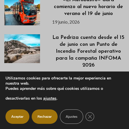
comienzo al nuevo horario de
verano el 19 de junio
19 junio, 2026
La Pedriza cuenta desde el 15
de junio con un Punto de
Incendio Forestal operativo
para la campaña INFOMA
2026
19 junio, 2026
Utilizamos cookies para ofrecerte la mejor experiencia en
nuestra web.
Puedes aprender más sobre qué cookies utilizamos o
El CEPA de Manzanares El
Real: aprender español,
desactivarlas en los
ajustes
.
informática y crear
comunidad
CERRAR EL BANNER
Aceptar
Rechazar
Ajustes
19 junio, 2026