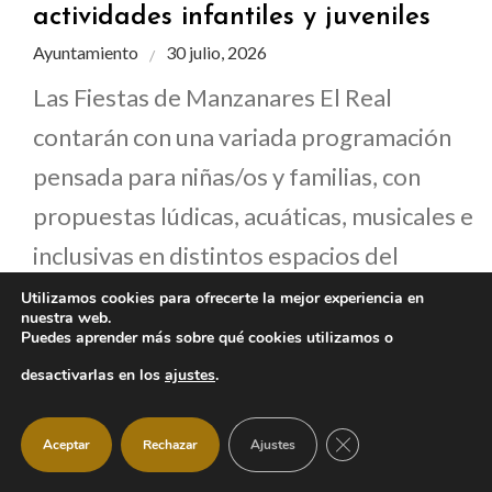
actividades infantiles y juveniles
Ayuntamiento
30 julio, 2026
Las Fiestas de Manzanares El Real
contarán con una variada programación
pensada para niñas/os y familias, con
propuestas lúdicas, acuáticas, musicales e
inclusivas en distintos espacios del
municipio durante cuatro días
Utilizamos cookies para ofrecerte la mejor experiencia en
nuestra web.
consecutivos.
Puedes aprender más sobre qué cookies utilizamos o
desactivarlas en los
ajustes
.
CERRAR EL BANNER
Aceptar
Rechazar
Ajustes