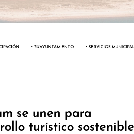
ICIPACIÓN
▫️
TU
AYUNTAMIENTO
▫️ SERVICIOS MUNICIPA
m se unen para
ollo turístico sostenibl