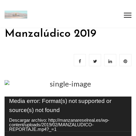
Manzalúdico 2019
Reproductor
Media error: Format(s) not supported or
de
source(s) not found
vídeo
Descargar archivo: http://manzanareselreal.es/wp-
content/uploads/2019/02/MANZALUDICO-
REPORTAJE.mp4?_=1