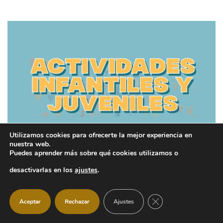
Utilizamos cookies para ofrecerte la mejor experiencia en
nuestra web.
Puedes aprender más sobre qué cookies utilizamos o
Fiestas para disfrutar en familia:
desactivarlas en los
ajustes
.
actividades infantiles y juveniles
Ayuntamiento
30 julio, 2026
CERRAR EL BANNER
Aceptar
Rechazar
Ajustes
Las Fiestas de Manzanares El Real