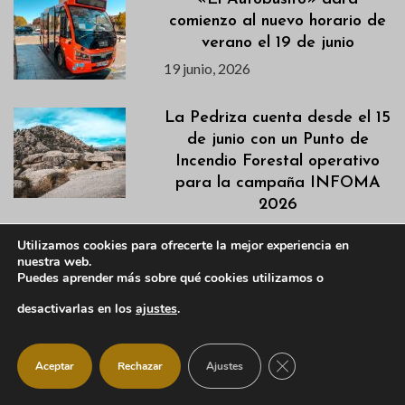
comienzo al nuevo horario de
verano el 19 de junio
19 junio, 2026
La Pedriza cuenta desde el 15
de junio con un Punto de
Incendio Forestal operativo
para la campaña INFOMA
2026
19 junio, 2026
Utilizamos cookies para ofrecerte la mejor experiencia en
nuestra web.
Puedes aprender más sobre qué cookies utilizamos o
El CEPA de Manzanares El
Real: aprender español,
desactivarlas en los
ajustes
.
informática y crear
comunidad
CERRAR EL BANNER
Aceptar
Rechazar
Ajustes
19 junio, 2026