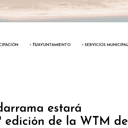
ICIPACIÓN
▫️
TU
AYUNTAMIENTO
▫️ SERVICIOS MUNICIPA
darrama estará
0ª edición de la WTM de