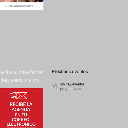
Próximos eventos
ecibe el
newsletter
del ayuntamiento
No hay eventos
A
programados.
v
i
s
o