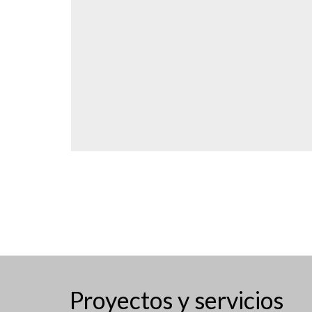
La tasa de incidencia por
coronavirus continúa
descendiendo en
Manzanares El Real, que
regresa al “Escenario 3”
Ayuntamiento
10 marzo, 2021
Proyectos y servicios