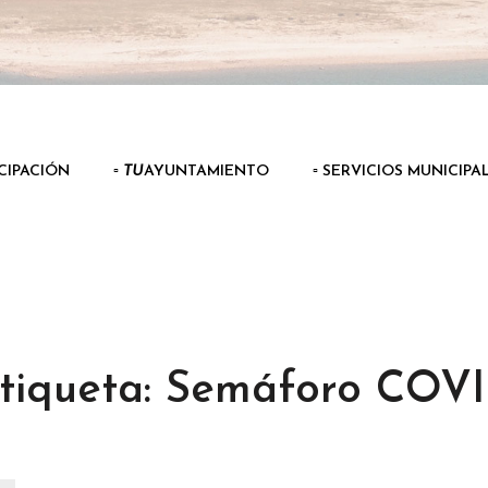
ICIPACIÓN
▫️
TU
AYUNTAMIENTO
▫️ SERVICIOS MUNICIPA
tiqueta:
Semáforo COV